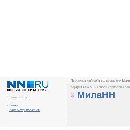
Персональный сайт пользователя
Мил
портрет № 427963 зарегистрирован боле
МилаНН
Привет, Гость !
-
Войти
-
Зарегистрироваться