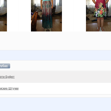
лубах
юти Буфет
мские Штучки