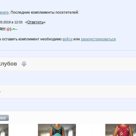
книге
. Последние комплименты посетителей:
«
Ответить
»
03.2019 в 12:03
!!!
@
}->--
ы оставить комплимент необходимо
войти
или
зарегистрироваться
 клубов
фии