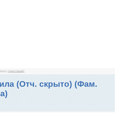
статус
«трастовый»
ла (Отч. скрыто) (Фам.
а)