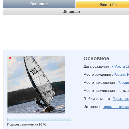
Основное
Блог
( 0 )
Шпионаж
Основное
Дата рождения :
7 Марта
1
Место рождения :
Россия
,
Н
Место нахождения :
Россия
Место проживания : не ука
Любимые места :
Горьковск
Интересы :
горные лыжи а
Портрет заполнен на 93 %