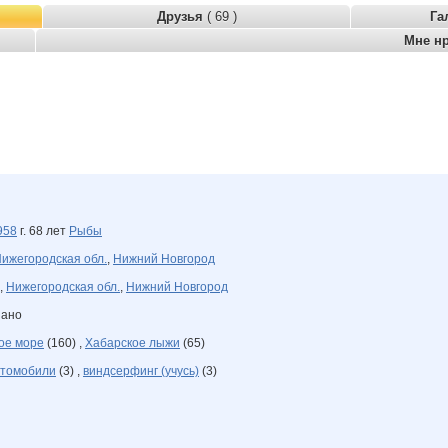
Друзья
( 69 )
Га
Мне н
958
г. 68 лет
Рыбы
ижегородская обл.
,
Нижний Новгород
,
Нижегородская обл.
,
Нижний Новгород
зано
ое море
(160) ,
Хабарское лыжи
(65)
втомобили
(3) ,
виндсерфинг (учусь)
(3)