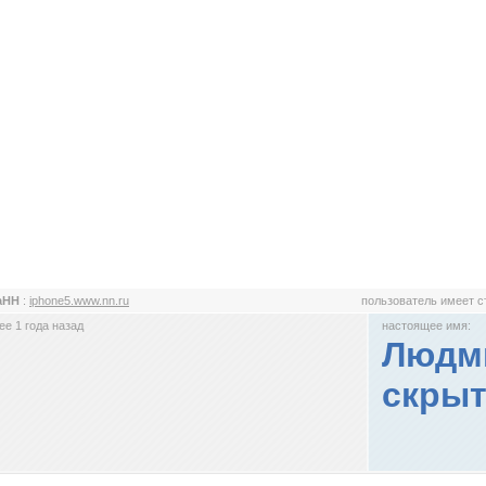
аНН
:
iphone5.www.nn.ru
пользователь имеет 
е 1 года назад
настоящее имя:
Людми
скрыт