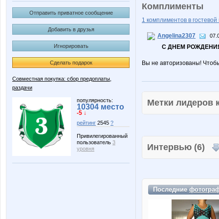
Комплименты
Отправить приватное сообщение
1 комплиментов в гостевой 
Добавить в друзья
Angelina2307
07.
Игнорировать
С ДНЕМ РОЖДЕНИЯ
Сделать подарок
Вы не авторизованы! Чтоб
Совместная покупка: сбор предоплаты,
раздачи
популярность:
Метки лидеров
10304 место
-5 ↓
рейтинг
2545
?
Привилегированный
пользователь
3
Интервью (6)
уровня
Последние
фотогра