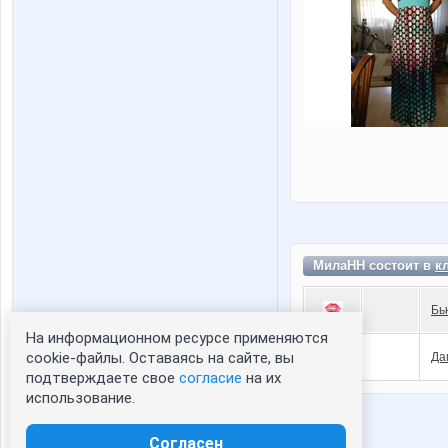
МилаНН состоит в
к
Бь
На информационном ресурсе применяются
Статистика портрета:
cookie-файлы. Оставаясь на сайте, вы
Да
подтверждаете свое
согласие
на их
сейчас просматривают портрет - 0
использование.
зарегистрированные пользователи
посетившие портрет за 7 дней - 0
Согласен